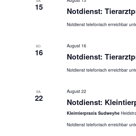
August 15
SA.
n
b
15
Notdienst: Tierarzt
e
d
n
A
Notdienst telefonisch erreichbar un
.
n
S
s
u
August 16
i
SO.
c
16
c
Notdienst: Tierarzt
h
h
e
Notdienst telefonisch erreichbar un
t
n
e
a
c
n
August 22
SA.
h
22
,
Notdienst: Kleintie
V
N
e
Kleintierpraxis Sudweyhe
Heidstr
a
r
v
Notdienst telefonisch erreichbar u
a
i
n