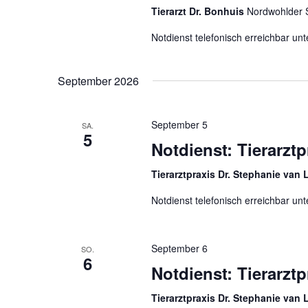
Tierarzt Dr. Bonhuis
Nordwohlder 
l
w
Notdienst telefonisch erreichbar u
o
r
September 2026
t
.
September 5
SA.
5
Notdienst: Tierarzt
Tierarztpraxis Dr. Stephanie van
Notdienst telefonisch erreichbar u
September 6
SO.
6
Notdienst: Tierarzt
Tierarztpraxis Dr. Stephanie van