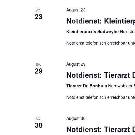
g
s
August 23
SO.
a
t
23
Notdienst: Kleintie
a
t
l
i
Kleintierpraxis Sudweyhe
Heidstr
t
o
u
Notdienst telefonisch erreichbar u
n
n
g
August 29
e
SA.
29
n
Notdienst: Tierarzt
S
Tierarzt Dr. Bonhuis
Nordwohlder 
c
h
Notdienst telefonisch erreichbar u
l
ü
s
August 30
SO.
30
s
Notdienst: Tierarzt
e