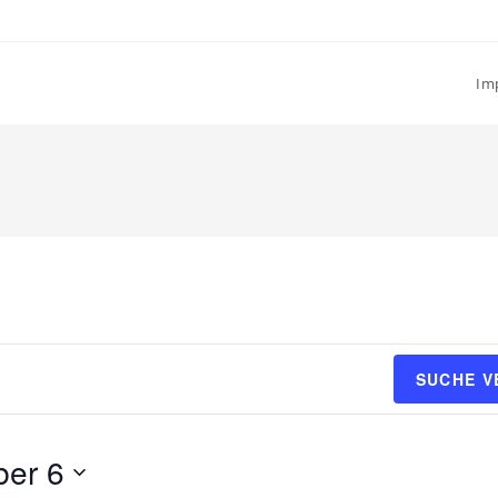
Im
SUCHE 
er 6