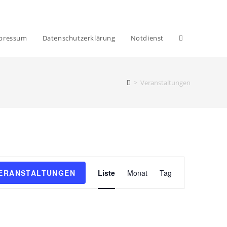
pressum
Datenschutzerklärung
Notdienst
>
Veranstaltungen
V
VERANSTALTUNGEN
Liste
Monat
Tag
e
r
a
n
s