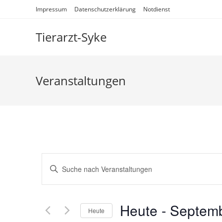
Impressum
Datenschutzerklärung
Notdienst
Tierarzt-Syke
Veranstaltungen
V
B
e
i
r
t
a
t
Heute
 - 
Septemb
Heute
n
e