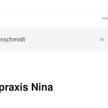
Imp
einschmidt
>
tpraxis Nina