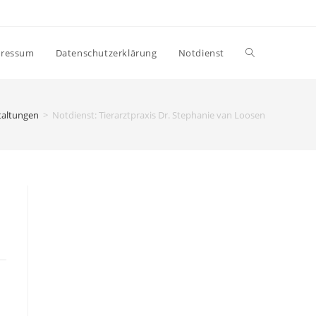
ressum
Datenschutzerklärung
Notdienst
taltungen
>
Notdienst: Tierarztpraxis Dr. Stephanie van Loosen