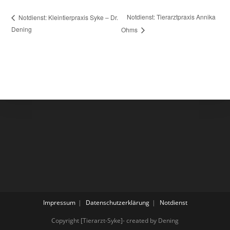
Notdienst: Tierarztpraxis Annika
Notdienst: Kleintierpraxis Syke – Dr.
Dening
Ohms
Impressum
Datenschutzerklärung
Notdienst
Copyright [Tierarzt-Syke]- created by Dening