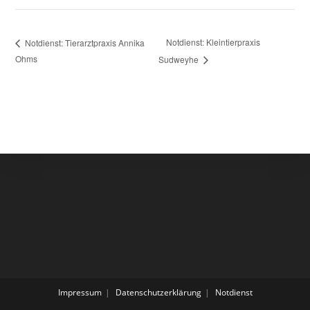
Notdienst: Kleintierpraxis
Notdienst: Tierarztpraxis Annika
Ohms
Sudweyhe
Impressum
Datenschutzerklärung
Notdienst