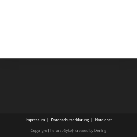
Impressum
Datenschutzerklärung
Notdienst
Copyright [Tierarzt-Syke]- created by Dening