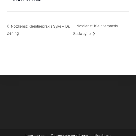
Notdienst: Kleintierpraxis
Notdienst: Kleintierpraxis Syke – Dr.
Dening
Sudweyhe
Impressum
Datenschutzerklärung
Notdienst