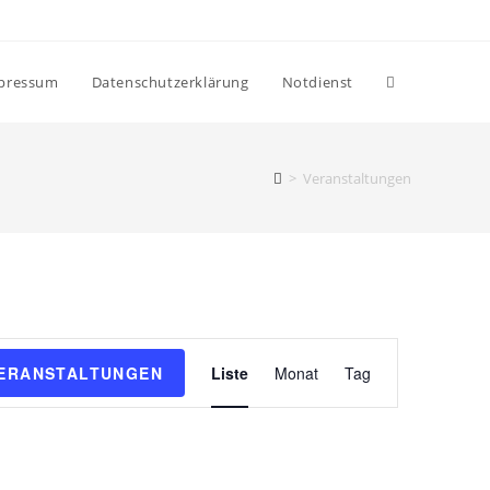
pressum
Datenschutzerklärung
Notdienst
>
Veranstaltungen
V
VERANSTALTUNGEN
Liste
Monat
Tag
e
r
a
n
s