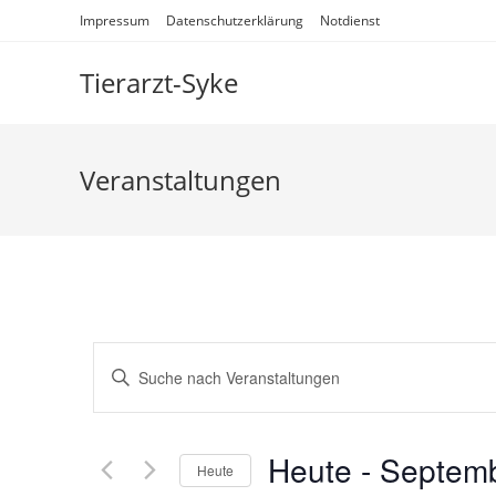
Impressum
Datenschutzerklärung
Notdienst
Tierarzt-Syke
Veranstaltungen
V
B
e
i
r
t
a
t
Heute
 - 
Septemb
Heute
n
e