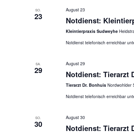
g
s
August 23
SO.
a
t
23
Notdienst: Kleintie
a
t
l
i
Kleintierpraxis Sudweyhe
Heidstr
t
o
u
Notdienst telefonisch erreichbar u
n
n
g
August 29
e
SA.
29
n
Notdienst: Tierarzt
S
Tierarzt Dr. Bonhuis
Nordwohlder 
c
h
Notdienst telefonisch erreichbar u
l
ü
s
August 30
SO.
30
s
Notdienst: Tierarzt
e