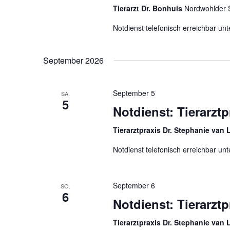
Tierarzt Dr. Bonhuis
Nordwohlder 
l
w
Notdienst telefonisch erreichbar u
o
r
September 2026
t
.
September 5
SA.
5
Notdienst: Tierarzt
Tierarztpraxis Dr. Stephanie van
Notdienst telefonisch erreichbar u
September 6
SO.
6
Notdienst: Tierarzt
Tierarztpraxis Dr. Stephanie van