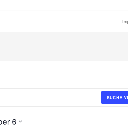
Im
SUCHE 
er 6