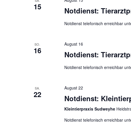
August 15
SA.
n
b
15
Notdienst: Tierarzt
e
d
n
A
Notdienst telefonisch erreichbar un
.
n
S
s
u
August 16
i
SO.
c
16
c
Notdienst: Tierarzt
h
h
e
Notdienst telefonisch erreichbar un
t
n
e
a
c
n
August 22
SA.
h
22
,
Notdienst: Kleintie
V
N
e
Kleintierpraxis Sudweyhe
Heidstr
a
r
v
Notdienst telefonisch erreichbar u
a
i
n